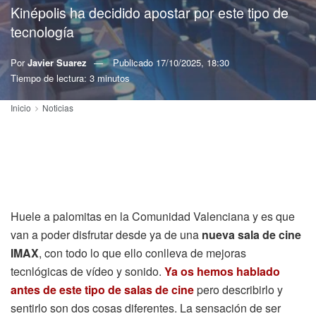
Kinépolis ha decidido apostar por este tipo de
tecnología
Por
Javier Suarez
Publicado
17/10/2025, 18:30
Tiempo de lectura: 3 minutos
Inicio
Noticias
Huele a palomitas en la Comunidad Valenciana y es que
van a poder disfrutar desde ya de una
nueva sala de cine
IMAX
, con todo lo que ello conlleva de mejoras
tecnlógicas de vídeo y sonido.
Ya
os hemos hablado
antes de este tipo de salas de cine
pero describirlo y
sentirlo son dos cosas diferentes. La sensación de ser