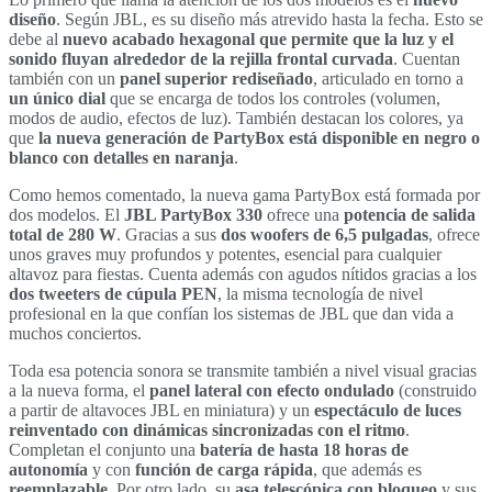
diseño
. Según JBL, es su diseño más atrevido hasta la fecha. Esto se
debe al
nuevo acabado hexagonal que permite que la luz y el
sonido fluyan alrededor de la rejilla frontal curvada
. Cuentan
también con un
panel superior rediseñado
, articulado en torno a
un único dial
que se encarga de todos los controles (volumen,
modos de audio, efectos de luz). También destacan los colores, ya
que
la nueva generación de PartyBox está disponible en negro o
blanco con detalles en naranja
.
Como hemos comentado, la nueva gama PartyBox está formada por
dos modelos. El
JBL PartyBox 330
ofrece una
potencia de salida
total de 280 W
. Gracias a sus
dos woofers de 6,5 pulgadas
, ofrece
unos graves muy profundos y potentes, esencial para cualquier
altavoz para fiestas. Cuenta además con agudos nítidos gracias a los
dos tweeters de cúpula PEN
, la misma tecnología de nivel
profesional en la que confían los sistemas de JBL que dan vida a
muchos conciertos.
Toda esa potencia sonora se transmite también a nivel visual gracias
a la nueva forma, el
panel lateral con efecto ondulado
(construido
a partir de altavoces JBL en miniatura) y un
espectáculo de luces
reinventado con dinámicas sincronizadas con el ritmo
.
Completan el conjunto una
batería de hasta 18 horas de
autonomía
y con
función de carga rápida
, que además es
reemplazable
. Por otro lado, su
asa telescópica con bloqueo
y sus