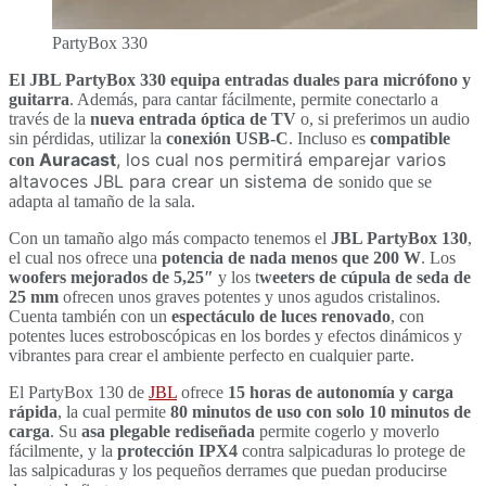
PartyBox 330
El JBL PartyBox 330 equipa entradas duales para micrófono y
guitarra
. Además, para cantar fácilmente, permite conectarlo a
través de la
nueva entrada óptica de TV
o, si preferimos un audio
sin pérdidas, utilizar la
conexión USB-C
. Incluso es
compatible
Auracast
, los cual nos permitirá emparejar varios
con
altavoces JBL para crear un sistema de
sonido que se
adapta al tamaño de la sala.
Con un tamaño algo más compacto tenemos el
JBL PartyBox 130
,
el cual nos ofrece una
potencia de nada menos que 200 W
. Los
woofers mejorados de 5,25″
y los t
weeters de cúpula de seda de
25 mm
ofrecen unos graves potentes y unos agudos cristalinos.
Cuenta también con un
espectáculo de luces renovado
, con
potentes luces estroboscópicas en los bordes y efectos dinámicos y
vibrantes para crear el ambiente perfecto en cualquier parte.
El PartyBox 130 de
JBL
ofrece
15 horas de autonomía y carga
rápida
, la cual permite
80 minutos de uso con solo 10 minutos de
carga
. Su
asa plegable rediseñada
permite cogerlo y moverlo
fácilmente, y la
protección IPX4
contra salpicaduras lo protege de
las salpicaduras y los pequeños derrames que puedan producirse