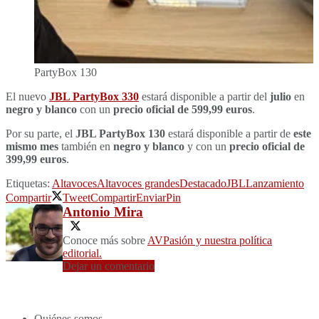
PartyBox 130
El nuevo
JBL PartyBox 330
estará disponible a partir del
julio
en
negro y blanco
con un
precio oficial de 599,99 euros
.
Por su parte, el
JBL PartyBox 130
estará disponible a partir de
este
mismo mes
también en
negro y blanco
y con un
precio oficial de
399,99 euros
.
Etiquetas:
Altavoces
Altavoces grandes
Destacado
JBL
Lanzamiento
Compartir
Tweet
Compartir
Enviar
Pin
Antonio Mira
Conoce más sobre
AVPasión y nuestra política
editorial.
Dejar un comentario
Quiénes somos