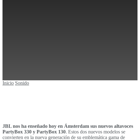
330 y PartyBox 130
Por
Antonio Mira
Publicado
12/05/2026, 19:00
Sin resultados
en
Sonido
Tiempo de lectura: 4 minutos
0
Ver todos los resultados
Inicio
Sonido
JBL nos ha enseñado hoy en Ámsterdam sus nuevos altavoces
PartyBox 330 y PartyBox 130
. Estos dos nuevos modelos se
convierten en la nueva generación de su emblemática gama de