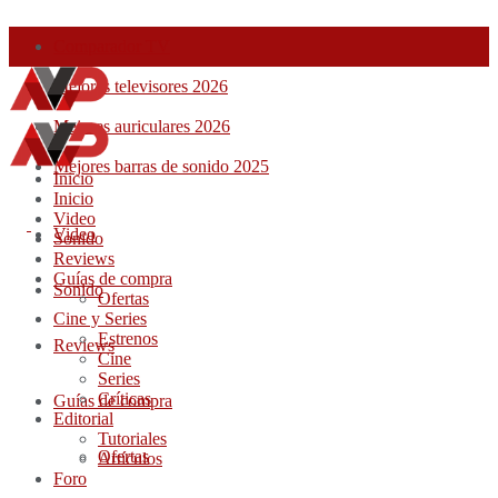
Comparador TV
Mejores televisores 2026
Mejores auriculares 2026
Mejores barras de sonido 2025
Inicio
Inicio
Video
Video
Sonido
Reviews
Guías de compra
Sonido
Ofertas
Cine y Series
Estrenos
Reviews
Cine
Series
Críticas
Guías de compra
Editorial
Tutoriales
Ofertas
Artículos
Foro