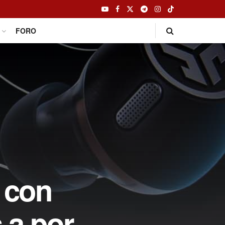
FORO
n con
 a por