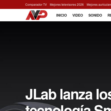
Comparador TV
Mejores televisores 2026
Mejores auricula
INICIO
VIDEO
SONIDO
R
JLab lanza lo
tecnología Sm