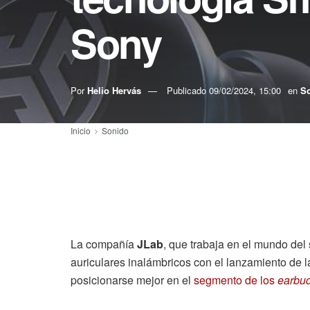
Sony
Por
Helio Hervás
Publicado
09/02/2024, 15:00
en
S
Inicio
Sonido
La compañía
JLab
, que trabaja en el mundo del
auriculares inalámbricos con el lanzamiento de 
posicionarse mejor en el
segmento de los
earbu