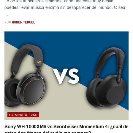
Lo de los auriculares “abiertos” tiene una cosa muy bestia:
puedes llevar música encima sin desaparecer del mundo. O sea,
...
POR
RUBEN TERUEL
COMPARATIVAS
Sony WH-1000XM6 vs Sennheiser Momentum 4: ¿cuál de
estos dos titanes del audio me compro?