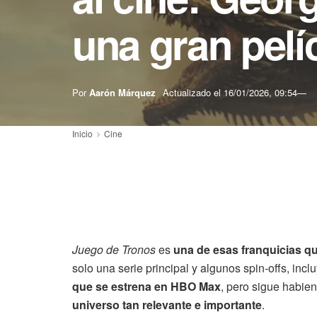
una gran pelí
Por
Aarón Márquez
Actualizado el
16/01/2026, 09:54
Inicio
Cine
Juego de Tronos
es
una de esas franquicias q
solo una serie principal y algunos spin-offs, inc
que se estrena en HBO Max
, pero sigue habi
universo tan relevante e importante
.