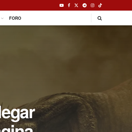
FORO
legar
agina