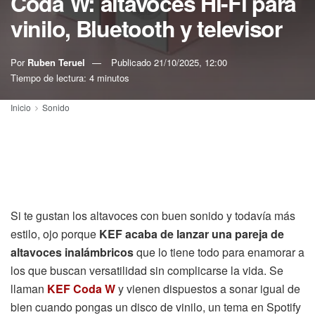
Coda W: altavoces Hi-Fi para
vinilo, Bluetooth y televisor
Por
Ruben Teruel
Publicado
21/10/2025, 12:00
Tiempo de lectura: 4 minutos
Inicio
Sonido
Si te gustan los altavoces con buen sonido y todavía más
estilo, ojo porque
KEF acaba de lanzar una pareja de
altavoces inalámbricos
que lo tiene todo para enamorar a
los que buscan versatilidad sin complicarse la vida. Se
llaman
KEF Coda W
y vienen dispuestos a sonar igual de
bien cuando pongas un disco de vinilo, un tema en Spotify