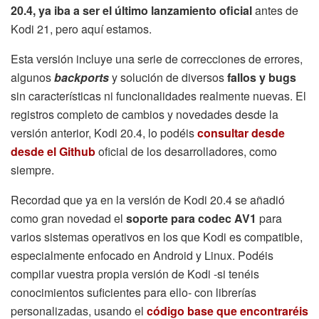
20.4, ya iba a ser el último lanzamiento oficial
antes de
Kodi 21, pero aquí estamos.
Esta versión incluye una serie de correcciones de errores,
algunos
backports
y solución de diversos
fallos y bugs
sin características ni funcionalidades realmente nuevas. El
registros completo de cambios y novedades desde la
versión anterior, Kodi 20.4, lo podéis
consultar desde
desde el Github
oficial de los desarrolladores, como
siempre.
Recordad que ya en la versión de Kodi 20.4 se añadió
como gran novedad el
soporte para codec AV1
para
varios sistemas operativos en los que Kodi es compatible,
especialmente enfocado en Android y Linux. Podéis
compilar vuestra propia versión de Kodi -si tenéis
conocimientos suficientes para ello- con librerías
personalizadas, usando el
código base que encontraréis