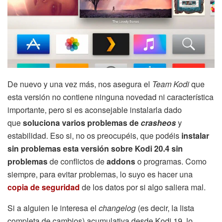
De nuevo y una vez más, nos asegura el
Team Kodi
que
esta versión no contiene ninguna novedad ni característica
importante, pero si es aconsejable instalarla dado
que
soluciona varios problemas de
crasheos
y
estabilidad. Eso si, no os preocupéis, que podéis
instalar
sin problemas esta versión sobre Kodi 20.4 sin
problemas
de conflictos de
addons
o programas. Como
siempre, para evitar problemas, lo suyo es hacer una
copia de seguridad
de los datos por si algo saliera mal.
Si a alguien le interesa el
changelog
(es decir, la lista
completa de cambios) acumulativa desde Kodi 19, lo