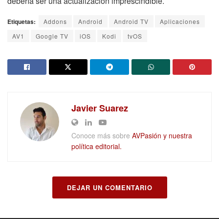
debería ser una actualización imprescindible.
Etiquetas:
Addons
Android
Android TV
Aplicaciones
AV1
Google TV
iOS
Kodi
tvOS
Javier Suarez
Conoce más sobre
AVPasión y nuestra
política editorial.
DEJAR UN COMENTARIO