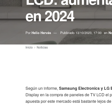
en 2024
Por
Helio Hervás
Publicado
13/10/2023, 17:00
en
No
Inicio
Noticias
Según un informe,
Samsung Electronics y LG E
Display en la compra de paneles de TV LCD el pr
apuesta por este mercado está bastante lejos de 