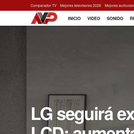
Comparador TV
Mejores televisores 2026
Mejores auricula
INICIO
VIDEO
SONIDO
R
LG seguirá e
LCD: aumenta