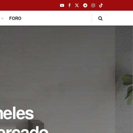
FORO
neles
ercado