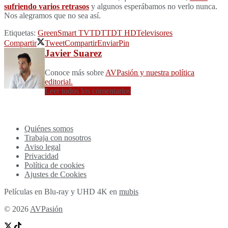
sufriendo varios retrasos
y algunos esperábamos no verlo nunca.
Nos alegramos que no sea así.
Etiquetas:
Green
Smart TV
TDT
TDT HD
Televisores
Compartir
Tweet
Compartir
Enviar
Pin
Javier Suarez
Conoce más sobre
AVPasión y nuestra política
editorial.
Leer todos los comentarios
Quiénes somos
Trabaja con nosotros
Aviso legal
Privacidad
Política de cookies
Ajustes de Cookies
Películas en Blu-ray y UHD 4K en
mubis
© 2026
AVPasión