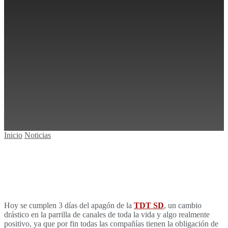
1
Sin resultados
Ver todos los resultados
Inicio
Noticias
Hoy se cumplen 3 días del apagón de la
TDT SD
, un cambio
drástico en la parrilla de canales de toda la vida y algo realmente
positivo, ya que por fin todas las compañías tienen la obligación de