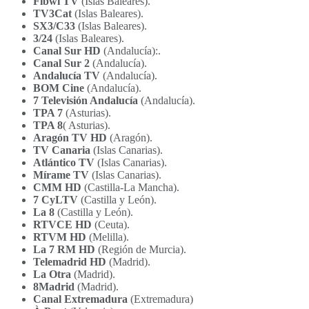
Fibwi TV
(Islas Baleares).
TV3Cat
(Islas Baleares).
SX3/C33
(Islas Baleares).
3/24
(Islas Baleares).
Canal Sur HD
(Andalucía):.
Canal Sur 2
(Andalucía).
Andalucía TV
(Andalucía).
BOM Cine
(Andalucía).
7 Televisión Andalucía
(Andalucía).
TPA 7
(Asturias).
TPA 8
( Asturias).
Aragón TV HD
(Aragón).
TV Canaria
(Islas Canarias).
Atlántico TV
(Islas Canarias).
Mírame TV
(Islas Canarias).
CMM HD
(Castilla-La Mancha).
7 CyLTV
(Castilla y León).
La 8
(Castilla y León).
RTVCE HD
(Ceuta).
RTVM HD
(Melilla).
La 7 RM HD
(Región de Murcia).
Telemadrid
HD
(Madrid).
La Otra
(Madrid).
8Madrid
(Madrid).
Canal Extremadura
(Extremadura)