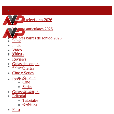
Comparador TV
Mejores televisores 2026
Mejores auriculares 2026
Mejores barras de sonido 2025
Inicio
Inicio
Video
Video
Sonido
Reviews
Guías de compra
Sonido
Ofertas
Cine y Series
Estrenos
Reviews
Cine
Series
Críticas
Guías de compra
Editorial
Tutoriales
Ofertas
Artículos
Foro