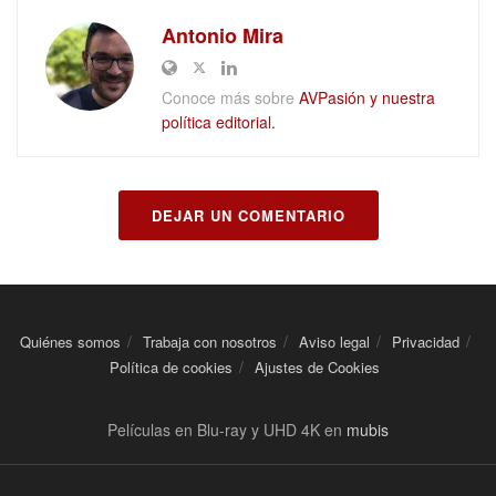
Antonio Mira
Conoce más sobre
AVPasión y nuestra
política editorial.
DEJAR UN COMENTARIO
Quiénes somos
Trabaja con nosotros
Aviso legal
Privacidad
Política de cookies
Ajustes de Cookies
Películas en Blu-ray y UHD 4K en
mubis