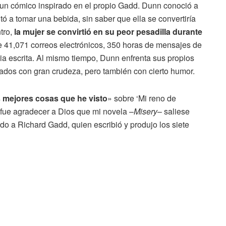
 un cómico inspirado en el propio Gadd. Dunn conoció a
itó a tomar una bebida, sin saber que ella se convertiría
tro,
la mujer se convirtió en su peor pesadilla durante
le 41,071 correos electrónicos, 350 horas de mensajes de
a escrita. Al mismo tiempo, Dunn enfrenta sus propios
dos con gran crudeza, pero también con cierto humor.
s mejores cosas que he visto
» sobre ‘Mi reno de
fue agradecer a Dios que mi novela –
Misery
– saliese
ado a Richard Gadd, quien escribió y produjo los siete