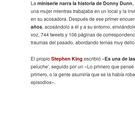
La
miniserie narra la historia de Donny Dunn
,
una mujer mientras trabajaba en un local y la inv
en su acosadora. Después de ese primer encuen
años
, acosándolo a él y a su entorno, enviándo
voz, 744 tweets y 106 páginas de correspondenci
traumas del pasado, abordando temas muy delica
El propio
Stephen King
escribió «
Es una de la
peluche’, seguido por un «Lo primero que pensé 
primero, o la gente asumiría que se la había rob
episodios».