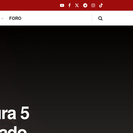
FORO
ra 5
tado