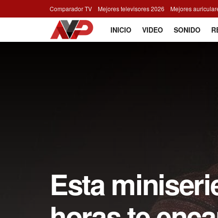
Comparador TV
Mejores televisores 2026
Mejores auricula
INICIO
VIDEO
SONIDO
R
Esta miniseri
horas te enca