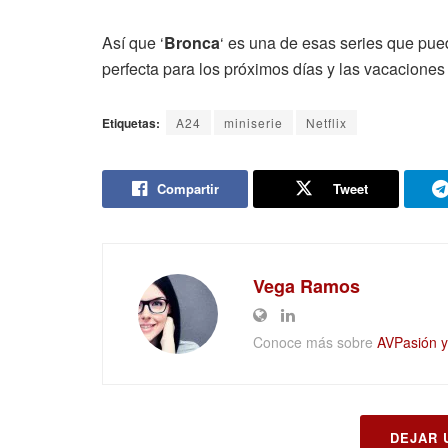
Así que ‘
Bronca
‘ es una de esas series que pu
perfecta para los próximos días y las vacacione
Etiquetas:
A24
miniserie
Netflix
Compartir
Tweet
Vega Ramos
Conoce más sobre
AVPasión y 
DEJAR 