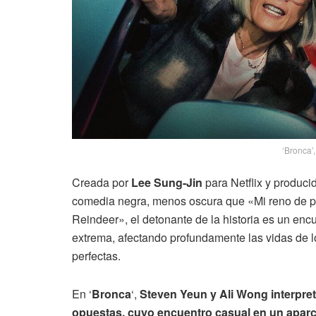
‘Bronca’,
Creada por
Lee Sung-Jin
para Netflix y produci
comedia negra, menos oscura que «Mi reno de pe
Reindeer», el detonante de la historia es un enc
extrema, afectando profundamente las vidas de l
perfectas.
En ‘
Bronca
‘,
Steven Yeun y Ali Wong interpre
opuestas, cuyo encuentro casual en un aparc