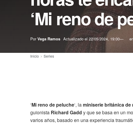
‘Mi reno de p
Por
Vega Ramos
Actualizado el
22/05/2024, 19:00
e
Inicio
Series
‘
Mi reno de peluche
‘, la
miniserie británica de
guionista
Richard Gadd
y que se basa en un mon
varios años, basado en una experiencia traumát