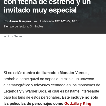
con fecha de estreno y un
invitado muy especial
Por
Aarón Márquez
Publicado
13/11/2025, 18:15
Tiempo de lectura: 3 minutos
Inicio
Series
Si no estás
dentro del llamado «Monster-Verso»
,
probablemente quizá no sepas que existe un universo
cinematográfico y televisivo centrado en los monstruos de
Legendary y Warner Bros, el cual es bastante interesante
para los fans de estos personajes.
Este incluye no solo
las películas de personajes como
Godzilla y King