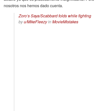
nosotros nos hemos dado cuenta.
Zoro’s Saya/Scabbard folds while fighting
by
u/MikeFleezy
in
MovieMistakes