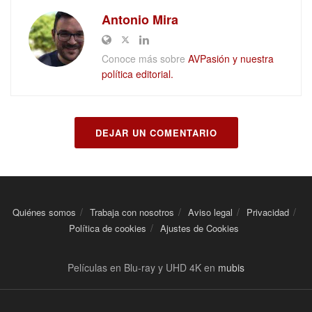
Antonio Mira
Conoce más sobre
AVPasión y nuestra
política editorial.
DEJAR UN COMENTARIO
Quiénes somos
Trabaja con nosotros
Aviso legal
Privacidad
Política de cookies
Ajustes de Cookies
Películas en Blu-ray y UHD 4K en
mubis