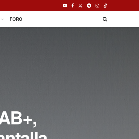
FORO
DAB+,
ntalla