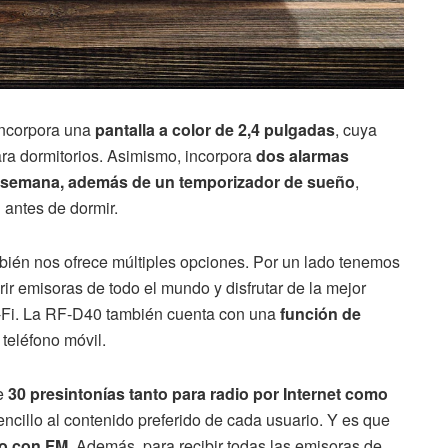
incorpora una
pantalla a color de 2,4 pulgadas
, cuya
ara dormitorios. Asimismo, incorpora
dos alarmas
de semana, además de un temporizador de sueño
,
 antes de dormir.
mbién nos ofrece múltiples opciones. Por un lado tenemos
rir emisoras de todo el mundo y disfrutar de la mejor
Wi-Fi. La RF-D40 también cuenta con una
función de
teléfono móvil.
de
30 presintonías tanto para radio por Internet como
encillo al contenido preferido de cada usuario. Y es que
o con FM
. Además, para recibir todas las emisoras de