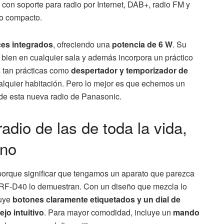
 con soporte para radio por Internet, DAB+, radio FM y
ño compacto.
ces integrados
, ofreciendo una
potencia de 6 W
. Su
 bien en cualquier sala y además incorpora un práctico
 tan prácticas como
despertador y temporizador de
cualquier habitación. Pero lo mejor es que echemos un
 de esta nueva radio de Panasonic.
dio de las de toda la vida,
rno
porque significar que tengamos un aparato que parezca
 RF-D40 lo demuestran. Con un diseño que mezcla lo
luye
botones claramente etiquetados y un dial de
jo intuitivo
. Para mayor comodidad, incluye un
mando