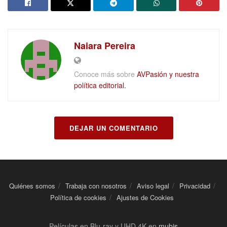
Naiara Pereira
Conoce más sobre
AVPasión y nuestra
política editorial.
DEJAR UN COMENTARIO
Quiénes somos
Trabaja con nosotros
Aviso legal
Privacidad
Política de cookies
Ajustes de Cookies
Películas en Blu-ray y UHD 4K en
mubis