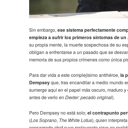
Sin embargo,
ese sistema perfectamente comp
empieza a sufrir los primeros síntomas de un
su propia mente, la muerte sospechosa de su es
obligan a enfrentarse a un pasado que se desva
memoria de sus propios crímenes como única pist
Para dar vida a este complejísimo antihéroe,
la 
Dempsey
que, tras encandilar a medio mundo
sumerge aquí en el papel más oscuro, maduro y d
antes de verlo en
Dexter: pecado original
).
Pero Dempsey no está solo;
el contrapunto per
(
Los Soprano
,
The White Lotus
), quien interpre
consagrado chef cuyo restaurante sirve en reali