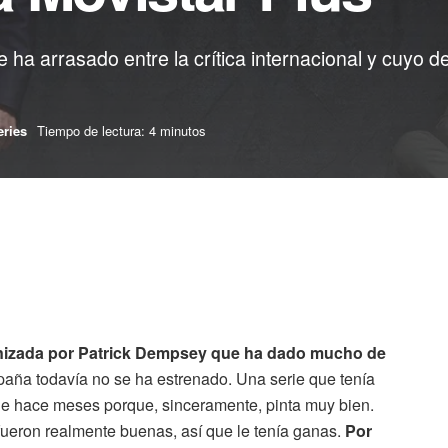
e ha arrasado entre la crítica internacional y cuy
eries
Tiempo de lectura: 4 minutos
onizada por Patrick Dempsey que ha dado mucho de
aña todavía no se ha estrenado. Una serie que tenía
de hace meses porque, sinceramente, pinta muy bien.
 fueron realmente buenas, así que le tenía ganas.
Por