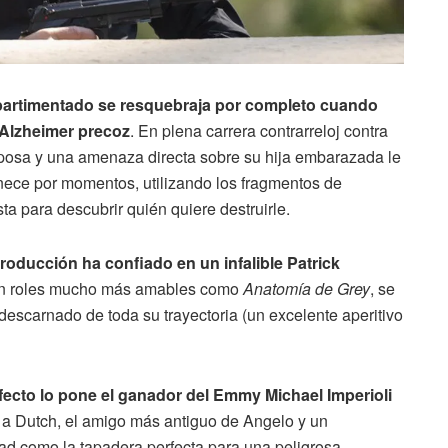
artimentado se resquebraja por completo cuando
 Alzheimer precoz
. En plena carrera contrarreloj contra
posa y una amenaza directa sobre su hija embarazada le
nece por momentos, utilizando los fragmentos de
a para descubrir quién quiere destruirle.
producción ha confiado en un infalible Patrick
 en roles mucho más amables como
Anatomía de Grey
, se
escarnado de toda su trayectoria (un excelente aperitivo
fecto lo pone el ganador del Emmy Michael Imperioli
ta a Dutch, el amigo más antiguo de Angelo y un
dad como la tapadera perfecta para una peligrosa