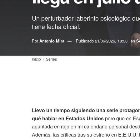
Un perturbador laberinto psicológico qu
tiene fecha oficial.
Por
Antonio Mira
Publicado
21/06/2026, 18:30
en
S
Inicio
Series
Llevo un tiempo siguiendo una serie protag
qué hablar en Estados Unidos
pero que en Esp
apuntada en rojo en mi calendario personal des
Además, las críticas tras su estreno en E.E.U.U.