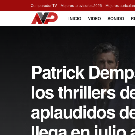
Comparador TV
Mejores televisores 2026
Mejores auricula
INICIO
VIDEO
SONIDO
R
Patrick Demp
los thrillers
aplaudidos de
llega en julio