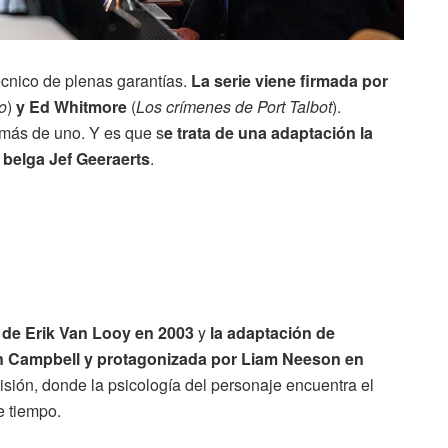
cnico de plenas garantías.
La serie viene firmada por
o
)
y Ed Whitmore
(
Los crímenes de Port Talbot
).
 más de uno. Y es que s
e trata de una adaptación la
 belga Jef Geeraerts
.
a de Erik Van Looy en 2003
y
la adaptación de
in Campbell y protagonizada por Liam Neeson en
visión, donde la psicología del personaje encuentra el
e tiempo.