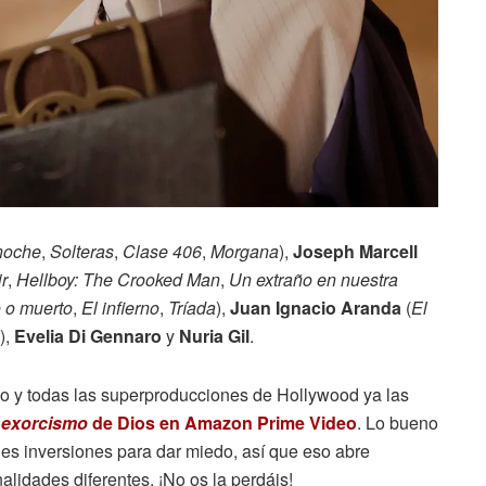
noche
,
Solteras
,
Clase 406
,
Morgana
),
Joseph Marcell
ir
,
Hellboy: The Crooked Man
,
Un extraño en nuestra
o o muerto
,
El infierno
,
Tríada
),
Juan Ignacio Aranda
(
El
),
Evelia Di Gennaro
y
Nuria Gil
.
do y todas las superproducciones de Hollywood ya las
 exorcismo
de Dios en Amazon Prime Video
. Lo bueno
es inversiones para dar miedo, así que eso abre
idades diferentes. ¡No os la perdáis!