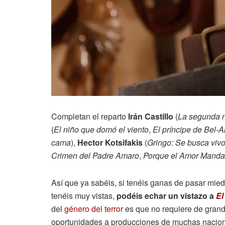
Completan el reparto
Irán Castillo
(
La segunda 
(
El niño que domó el viento
,
El príncipe de Bel-A
cama
),
Hector Kotsifakis
(
Gringo: Se busca viv
Crimen del Padre Amaro
,
Porque el Amor Manda
Así que ya sabéis, si tenéis ganas de pasar mie
tenéis muy vistas,
podéis echar un vistazo a
El
del
género del terror
es que no requiere de grand
oportunidades a producciones de muchas nacional