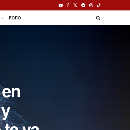
FORO
 en
 y
 te va