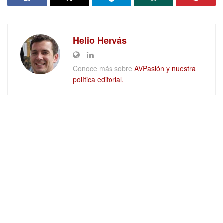
Helio Hervás
Conoce más sobre
AVPasión y nuestra
política editorial.
DEJAR UN COMENTARIO
Quiénes somos
Trabaja con nosotros
Aviso legal
Privacidad
Política de cookies
Ajustes de Cookies
Películas en Blu-ray y UHD 4K en
mubis