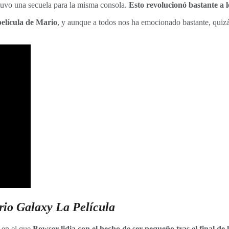
tuvo una secuela para la misma consola.
Esto revolucionó bastante a l
elícula de Mario
, y aunque a todos nos ha emocionado bastante, quiz
io Galaxy La Película
 en el que
Bowser lidia con el hecho de ser pequeño tras el final de 