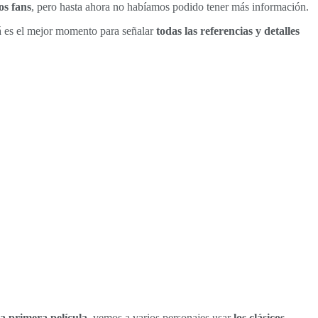
os fans
, pero hasta ahora no habíamos podido tener más información.
á es el mejor momento para señalar
todas las referencias y detalles
la primera película
, vemos a varios personajes usar
los clásicos