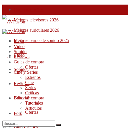
Comparador TV
Mejores televisores 2026
Mejores auriculares 2026
Mejores barras de sonido 2025
Inicio
Inicio
Video
Sonido
Video
Reviews
Guías de compra
Ofertas
Sonido
Cine y Series
Estrenos
Cine
Reviews
Series
Críticas
Guías de compra
Editorial
Tutoriales
Artículos
Ofertas
Foro
Cine y Series