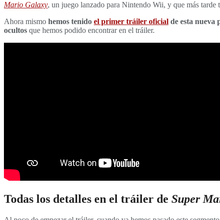
Mario Galaxy
, un juego lanzado para Nintendo Wii, y que más tarde 
Ahora mismo
hemos tenido
el primer tráiler oficial
de esta nueva p
ocultos
que hemos podido encontrar en el tráiler.
Todas los detalles en el tráiler de
Super Mar
Al poco de empezar el tráiler, cuando ya hemos pasado este segmento