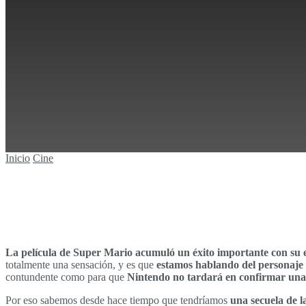
Sin resultados
Ver todos los resultados
Inicio
Cine
La película de Super Mario acumuló un éxito importante con su 
totalmente una sensación, y es que
estamos hablando del personaje 
contundente como para que
Nintendo no tardará en confirmar una
Por eso sabemos desde hace tiempo que tendríamos
una secuela de l