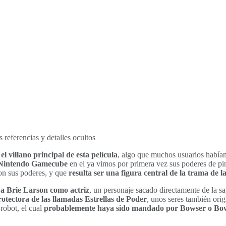
l villano principal de esta película
, algo que muchos usuarios habían
e Nintendo Gamecube
en el ya vimos por primera vez sus poderes de pin
on sus poderes, y que
resulta ser una figura central de la trama de 
 a Brie Larson como actriz
, un personaje sacado directamente de la s
rotectora de las llamadas Estrellas de Poder
, unos seres también orig
robot, el cual
probablemente haya sido mandado por Bowser o Bo