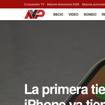
Comparador TV
Mejores televisores 2026
Mejores auricula
INICIO
VIDEO
SONIDO
R
La primera tie
iPhone ya tie