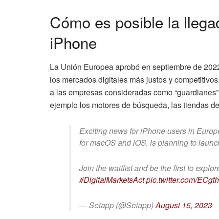
Cómo es posible la llega
iPhone
La Unión Europea aprobó en septiembre de 2022 
los mercados digitales más justos y competitivos.
a las empresas consideradas como “guardianes” 
ejemplo los motores de búsqueda, las tiendas de 
Exciting news for iPhone users in Europ
for macOS and iOS, is planning to launch
Join the waitlist and be the first to explor
#DigitalMarketsAct
pic.twitter.com/ECgt
— Setapp (@Setapp)
August 15, 2023