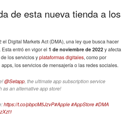
da de esta nueva tienda a los
el Digital Markets Act (DMA), una ley que busca hacer
 Esta entró en vigor el
1 de noviembre de 2022
y afecta
de los servicios y
plataformas digitales
, como por
apps, los servicios de mensajería o las redes sociales.
e!
@Setapp
, the ultimate app subscription service
 as an alternative app store!
e:
https://t.co/pbpcM5JzvP
#Apple
#AppStore
#DMA
hzXzt1