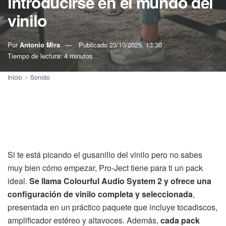
introducirse en el mundo del
vinilo
Por
Antonio Mira
Publicado
23/10/2025, 13:30
Tiempo de lectura: 4 minutos
Inicio
Sonido
Si te está picando el gusanillo del vinilo pero no sabes
muy bien cómo empezar, Pro-Ject tiene para ti un pack
ideal.
Se llama Colourful Audio System 2 y ofrece una
configuración de vinilo completa y seleccionada
,
presentada en un práctico paquete que incluye tocadiscos,
amplificador estéreo y altavoces. Además,
cada pack