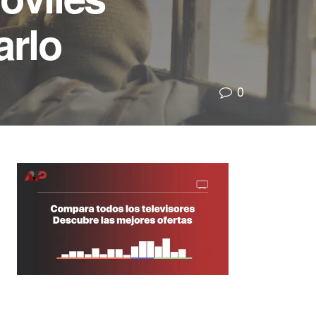
arlo
0