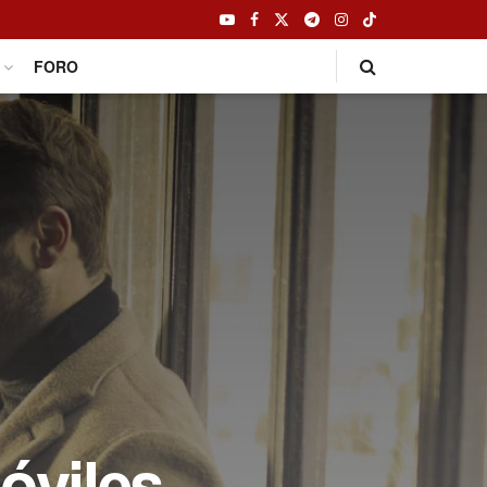
FORO
óviles