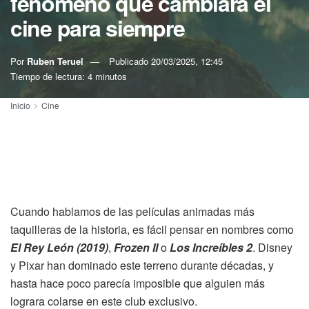
fenómeno que cambiará el
cine para siempre
Por
Ruben Teruel
Publicado
20/03/2025, 12:45
Tiempo de lectura: 4 minutos
Inicio
Cine
Cuando hablamos de las películas animadas más
taquilleras de la historia, es fácil pensar en nombres como
El Rey León (2019)
,
Frozen II
o
Los Increíbles 2
. Disney
y Pixar han dominado este terreno durante décadas, y
hasta hace poco parecía imposible que alguien más
lograra colarse en este club exclusivo.