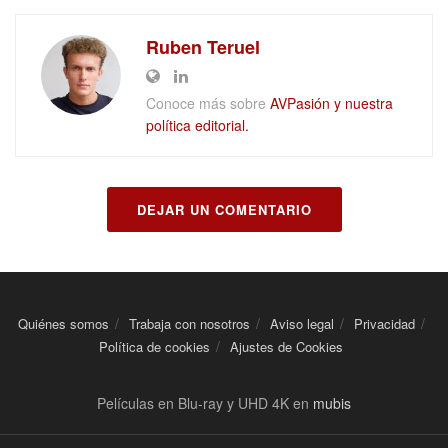
Ruben Teruel
Conoce más sobre
AVPasión y nuestra
política editorial.
DEJAR UN COMENTARIO
Quiénes somos
Trabaja con nosotros
Aviso legal
Privacidad
Política de cookies
Ajustes de Cookies
Películas en Blu-ray y UHD 4K en
mubis