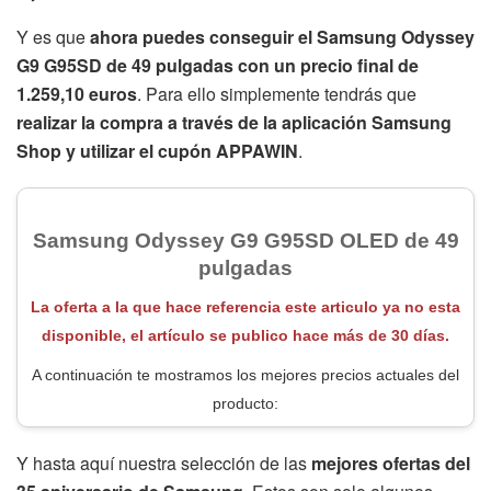
Un monitor que además incluye el
Gaming Hub
y
múltiples soluciones para salvaguardar la vida del panel.
Todo ello con
compatibilidad con G-Sync de Nvidia y
AMD FreeSync Premium
; además de con el
sistema
Dynamic Black Equalizer
. Todo un espectáculo de
monitor con un diseño súper elegante y conectividad a la
última. Si estás buscando un monitor grande, este es el
tuyo.
Y es que
ahora puedes conseguir el Samsung Odyssey
G9 G95SD de 49 pulgadas con un precio final de
1.259,10 euros
. Para ello simplemente tendrás que
realizar la compra a través de la aplicación Samsung
Shop y utilizar el cupón APPAWIN
.
Samsung Odyssey G9 G95SD OLED de 49
pulgadas