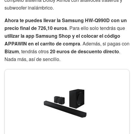
Si ya tienes un buen televisor, o si quieres aprovechar el
35 aniversario de la marca para hacer un súper combo,
deberías echar un vistazo a la
Samsung HW-Q990D
.
Estamos ante la mejor barra de sonido del fabricante, un
completo sistema Dolby Atmos con altavoces traseros y
subwoofer inalámbrico.
Ahora te puedes llevar la Samsung HW-Q990D con un
precio final de 726,10 euros
. Para ello solo tendrás que
utilizar la app Samsung Shop y el colocar el código
APPAWIN en el carrito de compra
. Además, si pagas con
Bizum
, tendrás otros
20 euros de descuento directo
.
Nada más, así de sencillo.