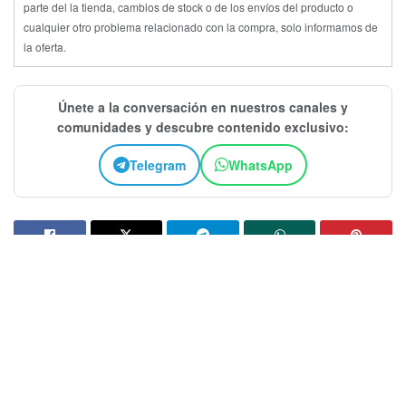
OLED
QD-OLED
Samsung
Televisores
Este artículo contienen enlaces de afiliados, cuando realizas una
compra a través de cualquiera de ellos, AVPasión recibe una pequeña
comisión. Nuestro equipo de redacción recomienda estos productos o
servicios de forma independiente, teniendo en cuenta sus características
y funciones para satisfacer a nuestros lectores.
AVPasión no se hace responsable de posibles cambios de precios por
parte del la tienda, cambios de stock o de los envíos del producto o
cualquier otro problema relacionado con la compra, solo informamos de
la oferta.
Únete a la conversación en nuestros canales y
comunidades y descubre contenido exclusivo:
Telegram
WhatsApp