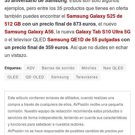
La oferta a la que hace referencia este articulo ya no esta
disponible, el artículo se publico hace más de 30 días.
A continuación te mostramos los mejores precios actuales del
producto:
Y hasta aquí nuestra selección de las
mejores ofertas del
35 aniversario de Samsung
. Estos son solo algunos
ejemplos, pero entre los 35 productos que tienes en oferta
también puedes encontrar el
Samsung Galaxy S25 de
512 GB
con un precio final de 873 euros
, el nuevo
Samsung Galaxy A56
, la nueva
Galaxy Tab S10 Ultra 5G
o el televisor QLED
Samsung QE1D de 55 pulgadas
con
un precio final de 359 euros
. Así que no dudes en echar
un vistazo.
Etiquetas:
ADV
Barras de sonido
Móviles
Neo QLED