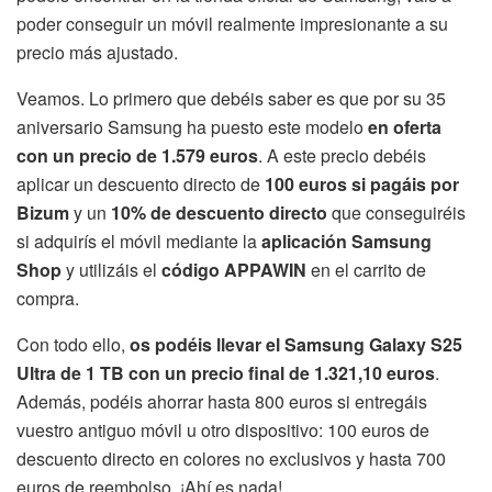
poder conseguir un móvil realmente impresionante a su
precio más ajustado.
Veamos. Lo primero que debéis saber es que por su 35
aniversario Samsung ha puesto este modelo
en oferta
con un precio de 1.579 euros
. A este precio debéis
aplicar un descuento directo de
100 euros si pagáis por
Bizum
y un
10% de descuento directo
que conseguiréis
si adquirís el móvil mediante la
aplicación Samsung
Shop
y utilizáis el
código APPAWIN
en el carrito de
compra.
Con todo ello,
os podéis llevar el Samsung Galaxy S25
Ultra de 1 TB con un precio final de 1.321,10 euros
.
Además, podéis ahorrar hasta 800 euros si entregáis
vuestro antiguo móvil u otro dispositivo: 100 euros de
descuento directo en colores no exclusivos y hasta 700
euros de reembolso. ¡Ahí es nada!