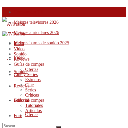
Comparador TV
Mejores televisores 2026
Mejores auriculares 2026
Mejores barras de sonido 2025
Inicio
Inicio
Video
Sonido
Video
Reviews
Guías de compra
Ofertas
Sonido
Cine y Series
Estrenos
Cine
Reviews
Series
Críticas
Guías de compra
Editorial
Tutoriales
Artículos
Ofertas
Foro