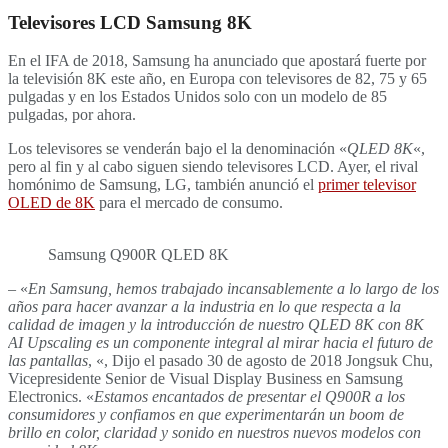
Televisores LCD Samsung 8K
En el IFA de 2018, Samsung ha anunciado que apostará fuerte por
la televisión 8K este año, en Europa con televisores de 82, 75 y 65
pulgadas y en los Estados Unidos solo con un modelo de 85
pulgadas, por ahora.
Los televisores se venderán bajo el la denominación «
QLED 8K
«,
pero al fin y al cabo siguen siendo televisores LCD. Ayer, el rival
homónimo de Samsung, LG, también anunció el
primer televisor
OLED de 8K
para el mercado de consumo.
Samsung Q900R QLED 8K
– «
En Samsung, hemos trabajado incansablemente a lo largo de los
años para hacer avanzar a la industria en lo que respecta a la
calidad de imagen y la introducción de nuestro QLED 8K con 8K
AI Upscaling es un componente integral al mirar hacia el futuro de
las pantallas
, «, Dijo el pasado 30 de agosto de 2018 Jongsuk Chu,
Vicepresidente Senior de Visual Display Business en Samsung
Electronics. «
Estamos encantados de presentar el Q900R a los
consumidores y confiamos en que experimentarán un boom de
brillo en color, claridad y sonido en nuestros nuevos modelos con