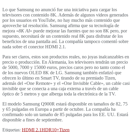
Lo que Samsung no anunció fue una iniciativa para cargar los
televisores con contenido 8K. Además de algunos videos generados
por los usuarios en YouTube, no hay mucho más contenido que
aproveche tal resolución. Samsung afirma que su tecnología de
mejora «
8K AI
» puede mejorar las fuentes que no son 8K pero, por
supuesto, necesitará de un contenido real 8K para disfrutar de los
beneficios de una pantalla así. La compañía tampoco comentó sobre
nada sobre el conector HDMI 2.1.
Para ser claros, estos son productos reales, no joyas inalcanzables en
precio o producción. En Alemania, los televisores tendrán un precio
de 5000, 7000 y 15000 euros, precios caros pero no tanto como el
de los nuevos OLED 8K de LG. Samsung también enfatizó que
ofrecen lo último en Smart TV, tirando de su premiado Tizen,
además del «One Remote» y el «One Invisible Cable», un cable casi
invisible que se conecta a una caja externa a través de un cable
óptico de 5 metros y que alberga toda la electrónica de la TV.
El modelo Samsung Q900R estará disponible en tamaños de 82, 75
y 65 pulgadas en Europa a partir de octubre. La compañía ha
confirmado solo un tamaño de 85 pulgadas para los EE. UU. Estará
disponible a fines de septiembre.
Etiquetas:
HDMI 2.1
HDR10+
Tizen