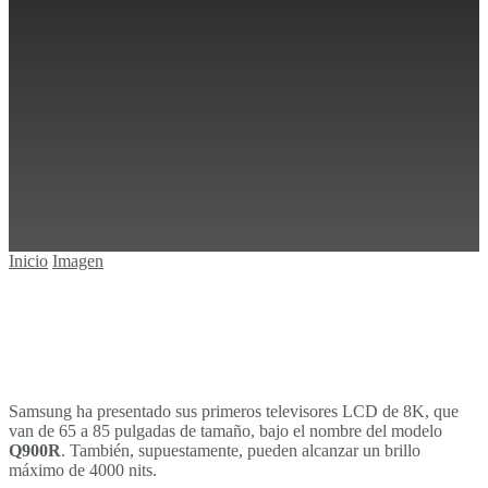
Sin resultados
Ver todos los resultados
Inicio
Imagen
Samsung ha presentado sus primeros televisores LCD de 8K, que
van de 65 a 85 pulgadas de tamaño, bajo el nombre del modelo
Q900R
. También, supuestamente, pueden alcanzar un brillo
máximo de 4000 nits.