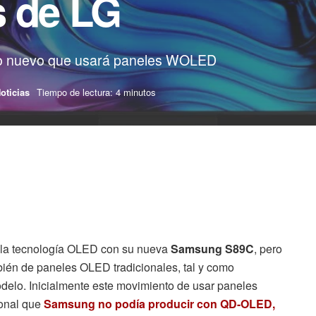
s de LG
lo nuevo que usará paneles WOLED
oticias
Tiempo de lectura: 4 minutos
 la tecnología OLED con su nueva
Samsung S89C
, pero
mbién de paneles OLED tradicionales, tal y como
delo. Inicialmente este movimiento de usar paneles
gonal que
Samsung no podía producir con QD-OLED,