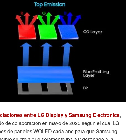
ociaciones entre LG Display y Samsung Electronics
,
do de colaboración en mayo de 2023 según el cual LG
llones de paneles WOLED cada año para que Samsung
ipio se creía que solamente iba a ir destinado a la