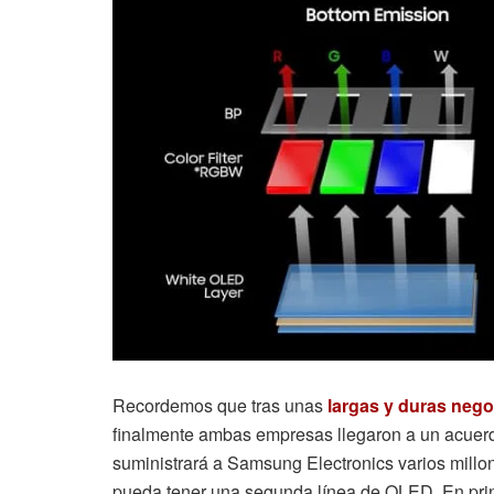
Recordemos que tras unas
largas y duras neg
finalmente ambas empresas llegaron a un acuer
suministrará a Samsung Electronics varios mi
pueda tener una segunda línea de OLED. En princ