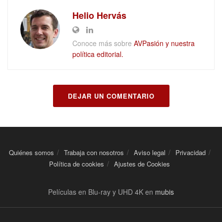
Helio Hervás
Conoce más sobre
AVPasión y nuestra
política editorial.
DEJAR UN COMENTARIO
Quiénes somos
Trabaja con nosotros
Aviso legal
Privacidad
Política de cookies
Ajustes de Cookies
Películas en Blu-ray y UHD 4K en
mubis