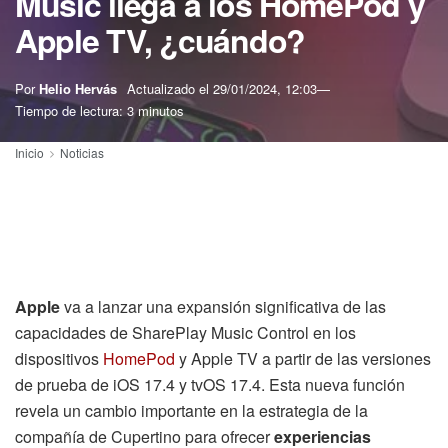
Music llega a los HomePod y
Apple TV, ¿cuándo?
Por
Helio Hervás
Actualizado el
29/01/2024, 12:03
Tiempo de lectura: 3 minutos
Inicio
Noticias
Apple
va a lanzar una expansión significativa de las
capacidades de SharePlay Music Control en los
dispositivos
HomePod
y Apple TV a partir de las versiones
de prueba de iOS 17.4 y tvOS 17.4. Esta nueva función
revela un cambio importante en la estrategia de la
compañía de Cupertino para ofrecer
experiencias