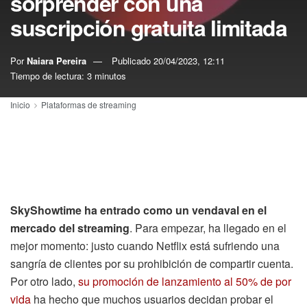
sorprender con una
suscripción gratuita limitada
Por
Naiara Pereira
Publicado
20/04/2023, 12:11
Tiempo de lectura: 3 minutos
Inicio
Plataformas de streaming
SkyShowtime ha entrado como un vendaval en el
mercado del streaming
. Para empezar, ha llegado en el
mejor momento: justo cuando Netflix está sufriendo una
sangría de clientes por su prohibición de compartir cuenta.
Por otro lado,
su promoción de lanzamiento al 50% de por
vida
ha hecho que muchos usuarios decidan probar el