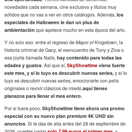
novedades cada semana, cine exclusivo y títulos muy
sólidos que no vas a ver en otros catálogos. Además,
los
especiales de Halloween le dan un plus de
ambientación
que apetece mucho en esta época del año.
Y no solo eso: entre el regreso de
Mayor of Kingstown
, la
historia criminal de Gacy, el reencuentro de Tony y Ziva o
esa joyita llamada
Nails
,
hay contenido para todas las
edades y gustos
. Así que sí,
SkyShowtime
viene fuerte
este mes, y si lo tuyo es descubrir nuevas series,
y si lo
tuyo es descubrir nuevas series, emocionarte con pelis
originales o revivir clásicos de miedo,
aquí tienes
planazos para llenar el mes entero.
Por si fuera poco,
SkyShowtime tiene ahora una promo
especial con su nuevo plan premium 4K UHD sin
anuncios
. Si te das de alta antes del 28 de septiembre de
2025, puedes pagar
solo 7,99 euros el primer mes
, y