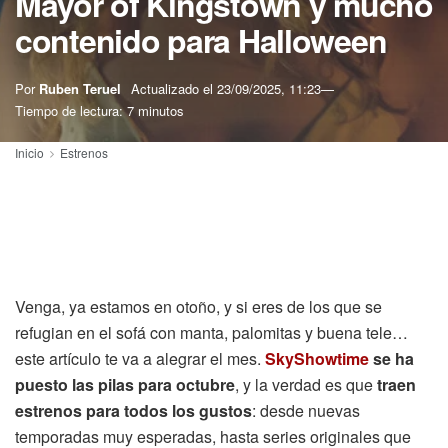
Mayor of Kingstown y mucho
contenido para Halloween
Por
Ruben Teruel
Actualizado el
23/09/2025, 11:23
Tiempo de lectura: 7 minutos
Inicio
Estrenos
Venga, ya estamos en otoño, y si eres de los que se
refugian en el sofá con manta, palomitas y buena tele…
este artículo te va a alegrar el mes.
SkyShowtime
se ha
puesto las pilas para octubre
, y la verdad es que
traen
estrenos para todos los gustos
: desde nuevas
temporadas muy esperadas, hasta series originales que