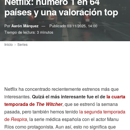
Netflix: número 1 en 64
países y una valoración top
Por
Aarón Márquez
Publicado
03/11/2025, 14:00
Tiempo de lectura: 3 minutos
Inicio
Series
Netflix ha concentrado recientemente estrenos más que
interesantes.
Quizá el más interesante fue el de
la cuarta
temporada de
The Witcher
, que se estrenó la semana
pasada, pero también hemos tenido
la segunda temporada
de
Respira
, la serie médica española con el actor Manu
Ríos como protagonista. Aun así, esto no significa que