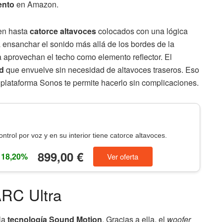
ento
en Amazon.
en hasta
catorce altavoces
colocados con una lógica
a ensanchar el sonido más allá de los bordes de la
ba aprovechan el techo como elemento reflector. El
ud
que envuelve sin necesidad de altavoces traseros. Eso
a plataforma Sonos te permite hacerlo sin complicaciones.
ntrol por voz y en su interior tiene catorce altavoces.
899,00 €
 18,20%
Ver oferta
ARC Ultra
 la
tecnología Sound Motion
. Gracias a ella, el
woofer