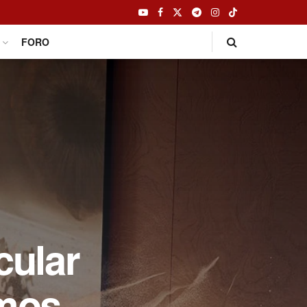
FORO
cular
tmos