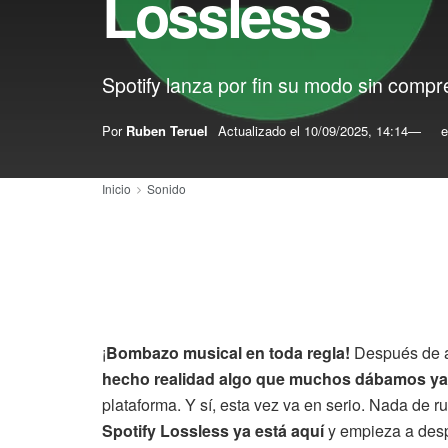
Lossless
Spotify lanza por fin su modo sin compr
Por
Ruben Teruel
Actualizado el
10/09/2025, 14:14
e
Inicio
Sonido
¡
Bombazo musical en toda regla!
Después de a
hecho realidad algo que muchos dábamos ya
plataforma. Y sí, esta vez va en serio. Nada de 
Spotify Lossless ya está aquí
y empieza a desp