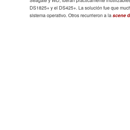
Seagate y WD, fueran prácticamente inutilizabl
DS1825+ y el DS425+. La solución fue que mucho
sistema operativo. Otros recurrieron a la
scene
d