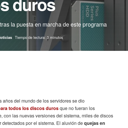
os duros
 tras la puesta en marcha de este programa
oticias
Tiempo de lectura: 3 minutos
s años del mundo de los servidores se dio
para todos los discos duros
que no fueran los
ue, con las nuevas versiones del sistema, miles de discos
r detectados por el sistema. El aluvión de
quejas en