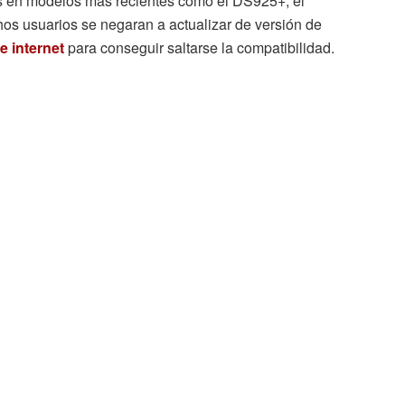
es en modelos más recientes como el DS925+, el
s usuarios se negaran a actualizar de versión de
e internet
para conseguir saltarse la compatibilidad.