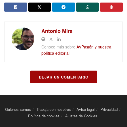
Antonio Mira
Conoce más sobre
AVPasión y nuestra
política editorial.
DEJAR UN COMENTARIO
Quiénes somos
Trabaja con nosotros
Aviso legal
Privacidad
Política de cookies
Ajustes de Cookies