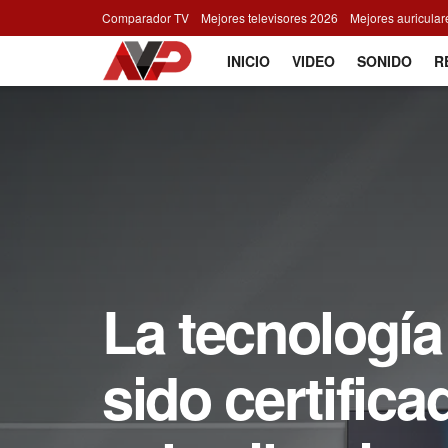
Comparador TV
Mejores televisores 2026
Mejores auricula
INICIO
VIDEO
SONIDO
R
La tecnolog
sido certific