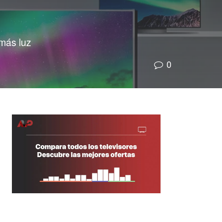
más luz
0