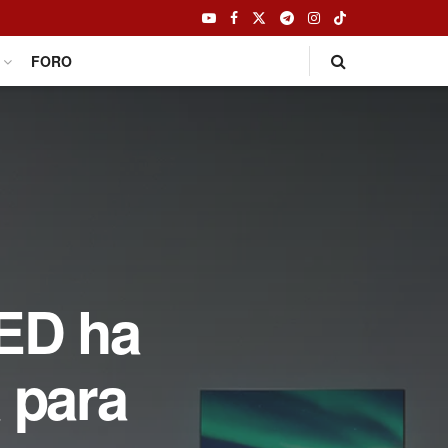
FORO
ED ha
 para