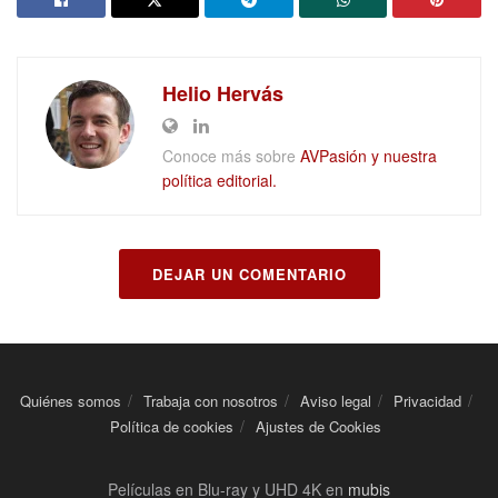
Helio Hervás
Conoce más sobre
AVPasión y nuestra
política editorial.
DEJAR UN COMENTARIO
Quiénes somos
Trabaja con nosotros
Aviso legal
Privacidad
Política de cookies
Ajustes de Cookies
Películas en Blu-ray y UHD 4K en
mubis