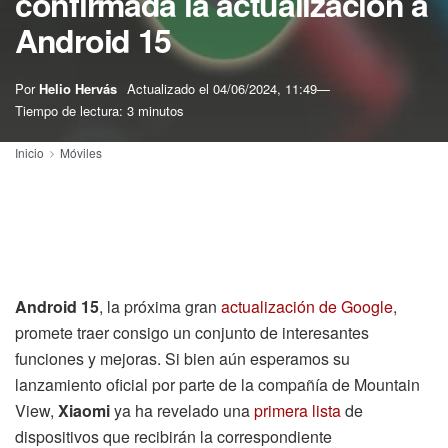
confirmada la actualización a
Android 15
Por
Helio Hervás
Actualizado el
04/06/2024, 11:49
Tiempo de lectura: 3 minutos
Inicio
Móviles
Android 15
, la próxima gran
actualización de Google
,
promete traer consigo un conjunto de interesantes
funciones y mejoras. Si bien aún esperamos su
lanzamiento oficial por parte de la compañía de Mountain
View,
Xiaomi
ya ha revelado una
primera lista
de
dispositivos que recibirán la correspondiente