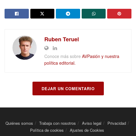
Ruben Teruel
Conoce más sobre
AVPasión y nuestra
política editorial.
DEJAR UN COMENTARIO
Quiénes somos
Trabaja con nosotros
Aviso legal
Privacidad
Política de cookies
Ajustes de Cookies