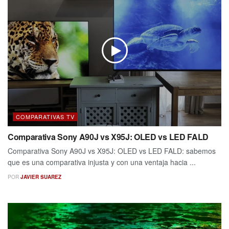
COMPARATIVAS TV
Comparativa Sony A90J vs X95J: OLED vs LED FALD
Comparativa Sony A90J vs X95J: OLED vs LED FALD: sabemos
que es una comparativa injusta y con una ventaja hacia ...
POR
JAVIER SUAREZ