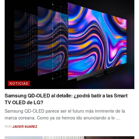
NOTICIAS
Samsung QD-OLED al detalle: ¿podrá batir a las Smart
TV OLED de LG?
Samsung QD-OLED parece ser el futuro más inminente de la
marca coreana. Como ya os hemos ido anunciando a lo ...
POR
JAVIER SUAREZ