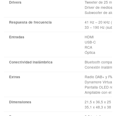
Tweeter de 25 mm 
Drivers
Driver de medios de
Subwoofer de alum
41 Hz – 20 kHz (al
Respuesta de frecuencia
33 – 190 Hz (subw
HDMI
Entradas
USB-C
RCA
Óptica
Bluetooth compatib
Conectividad inalámbrica
Conexión inalámbri
Radio DAB+ y FM c
Extras
Dynamore Virtual 
Pantalla OLED reg
Ampliable con el i
21,5 x 36,5 x 25 c
Dimensiones
35,1 x 48,3 x 38 c