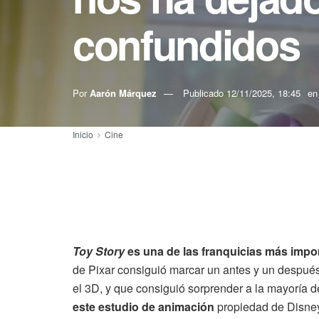
confundidos
Por
Aarón Márquez
Publicado
12/11/2025, 18:45
en
Inicio
Cine
Toy Story
es una de las franquicias más impo
de Pixar consiguió marcar un antes y un después.
el 3D, y que consiguió sorprender a la mayoría 
este estudio de animación
propiedad de Disne