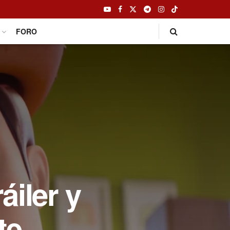
FORO
áiler y
te