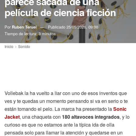
parece sacada de una
película de ciencia ficción
Por
Ruben Teruel
Publicado
25/05/2026, 09:00
Tiempo de lectura: 3 minutos
Inicio
Sonido
Vollebak la ha vuelto a liar con uno de esos inventos que
ves y te quedas un momento pensando si va en serio o te
están tomando el pelo. La marca ha presentado la
Sonic
Jacket
, una chaqueta con
180 altavoces integrados
, y lo
curioso es que no estamos ante la típica ida de olla
pensada solo para llamar la atención y quedarse en un