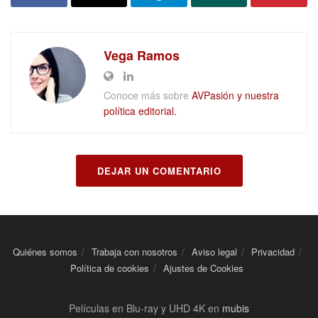
Vega Ramos
Conoce más sobre
AVPasión y nuestra
política editorial.
DEJAR UN COMENTARIO
Quiénes somos
Trabaja con nosotros
Aviso legal
Privacidad
Política de cookies
Ajustes de Cookies
Películas en Blu-ray y UHD 4K en
mubis