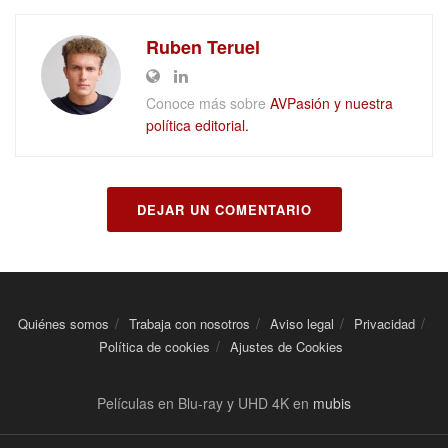
Ruben Teruel
Conoce más sobre
AVPasión y nuestra
política editorial.
DEJAR UN COMENTARIO
Quiénes somos
Trabaja con nosotros
Aviso legal
Privacidad
Política de cookies
Ajustes de Cookies
Películas en Blu-ray y UHD 4K en
mubis