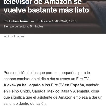
televisor de Amazon se
vuelve bastante más listo
Por
Ruben Teruel
Publicado
15/05/2026, 12:15
Tiempo de lectura: 5 minutos
Inicio
Imagen
Pues notición de los que parecen pequeños pero te
acaban cambiando el día a día si tienes un Fire TV.
Alexa+ ya ha llegado a los Fire TV en España
, también
en Reino Unido, Canadá, México, Italia y Alemania, cosa
que significa que el asistente de Amazon empieza a dar un
salto top dentro del salón.