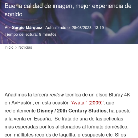
Buena calidad de imagen, mejor experiencia de
sonido
Por
Sergio Márquez
Actualizado el
28/08/2023, 13:19
Tiempo de lectura: 8 minutos
Inicio
Noticias
Añadimos la tercera
review
técnica de un disco Bluray 4K
en AvPasión, en esta ocasión
‘Avatar’ (2009)’
, que
recientemente
Disney / 20th Century Studios
, ha puesto
a la venta en España. Se trata de una de las películas
más esperadas por los aficionados al formato doméstico,
con múltiples records de taquilla, presupuesto etc. Si os