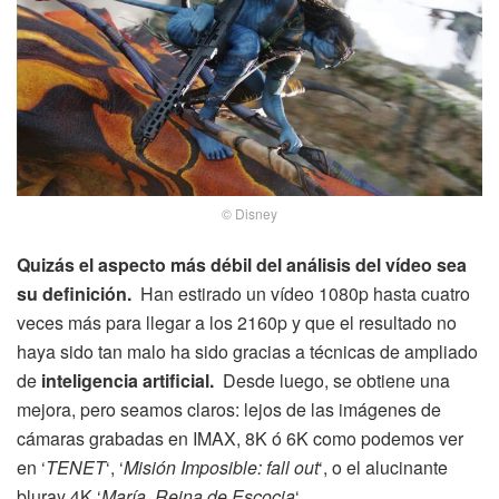
© Disney
Quizás el aspecto más débil del análisis del vídeo sea
su definición.
Han estirado un vídeo 1080p hasta cuatro
veces más para llegar a los 2160p y que el resultado no
haya sido tan malo ha sido gracias a técnicas de ampliado
de
inteligencia artificial.
Desde luego, se obtiene una
mejora, pero seamos claros: lejos de las imágenes de
cámaras grabadas en IMAX, 8K ó 6K como podemos ver
en ‘
TENET
‘, ‘
Misión Imposible: fall out
‘, o el alucinante
bluray 4K ‘
María, Reina de Escocia
‘.