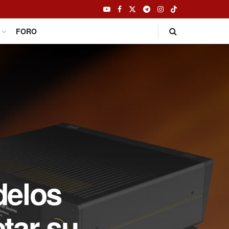
FORO
delos
tar su