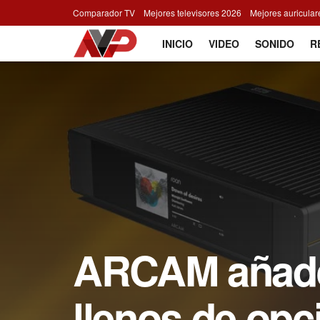
Comparador TV
Mejores televisores 2026
Mejores auricula
INICIO
VIDEO
SONIDO
R
ARCAM añade
llenos de opc