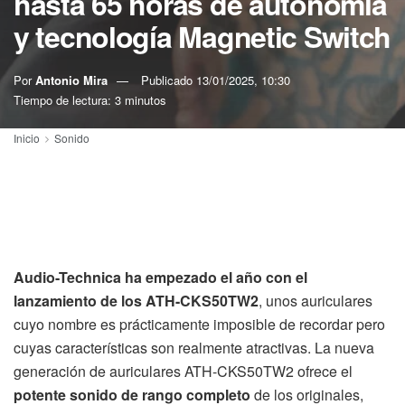
hasta 65 horas de autonomía
y tecnología Magnetic Switch
Por
Antonio Mira
Publicado
13/01/2025, 10:30
Tiempo de lectura: 3 minutos
Inicio
Sonido
Audio-Technica ha empezado el año con el
lanzamiento de los ATH-CKS50TW2
, unos auriculares
cuyo nombre es prácticamente imposible de recordar pero
cuyas características son realmente atractivas. La nueva
generación de auriculares ATH-CKS50TW2 ofrece el
potente sonido de rango completo
de los originales,