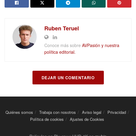
Ruben Teruel
Conoce más sobre
AVPasión y nuestra
política editorial.
DEJAR UN COMENTARIO
Quiénes somos
Trabaja con nosotros
Aviso legal
Privacidad
Política de cookies
Ajustes de Cookies