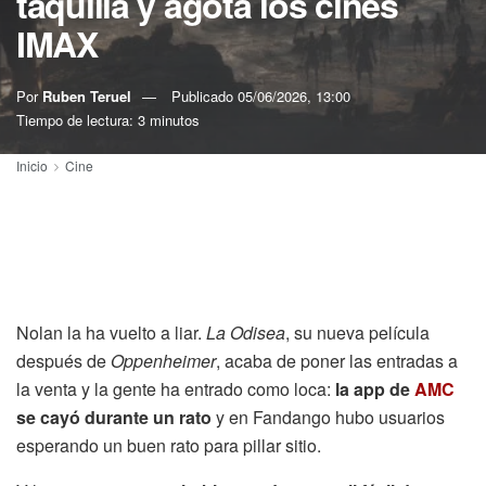
taquilla y agota los cines
IMAX
Por
Ruben Teruel
Publicado
05/06/2026, 13:00
Tiempo de lectura: 3 minutos
Inicio
Cine
Nolan la ha vuelto a liar.
La Odisea
, su nueva película
después de
Oppenheimer
, acaba de poner las entradas a
la venta y la gente ha entrado como loca:
la app de
AMC
se cayó durante un rato
y en Fandango hubo usuarios
esperando un buen rato para pillar sitio.