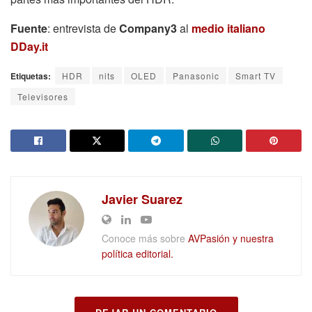
Fuente
: entrevista de
Company3
al
medio italiano
DDay.it
Etiquetas:
HDR
nits
OLED
Panasonic
Smart TV
Televisores
Javier Suarez
Conoce más sobre
AVPasión y nuestra
política editorial.