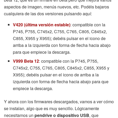
aspectos de imagen, menús nuevos, etc. Podéis bajaros
cualquiera de las dos versiones pulsando aquí:
V420 (última versión estable)
: compatible con la
P745, P755, C745x2, C755, C765, C805, C845x2,
C855, X955 y X955); debéis pulsar en el icono de
arriba a la izquierda con forma de flecha hacia abajo
para que empiece la descarga.
V999 Beta 12
: compatible con la P745, P755,
C745x2, C755, C765, C805, C845x2, C855, X955 y
X955); debéis pulsar en el icono de arriba a la
izquierda con forma de flecha hacia abajo para que
empiece la descarga.
Y ahora con los firmwares descargados, vamos a ver cómo
se instalan, algo que es muy sencillo. Lógicamente
necesitamos un
pendrive o dispositivo USB
, que